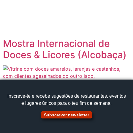
content
Página inicial
Portugal à Mesa
Mostra Internacional de
Doces & Licores (Alcobaça)
Inscreve‑te e recebe sugestões de restaurantes, eventos
e lugares únicos para o teu fim de semana.
Subscrever newsletter