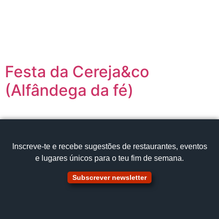
content
Página inicial
Portugal à Mesa
Festa da Cereja&co
(Alfândega da fé)
Inscreve‑te e recebe sugestões de restaurantes, eventos
e lugares únicos para o teu fim de semana.
Subscrever newsletter