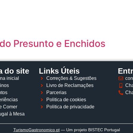
Página inicial
Descobrir
Portugal à Mesa
Parcerias
 do Presunto e Enchidos
 do site
Links Úteis
Ent
na inicial
Correções & Sugestões
con
inos
Livro de Reclamações
Cha
tos
Parcerias
Cha
riências
Politica de cookies
e Comer
Politica de privacidade
ugal à Mesa
TurismoGastronomico
.pt
— Um projeto BISTEC Portugal