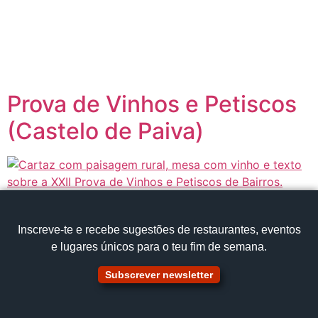
content
Página inicial
Portugal à Mesa
Prova de Vinhos e Petiscos
(Castelo de Paiva)
Inscreve‑te e recebe sugestões de restaurantes, eventos
e lugares únicos para o teu fim de semana.
Subscrever newsletter