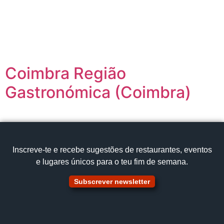
content
Página inicial
Portugal à Mesa
Coimbra Região
Gastronómica (Coimbra)
Inscreve‑te e recebe sugestões de restaurantes, eventos
e lugares únicos para o teu fim de semana.
Subscrever newsletter