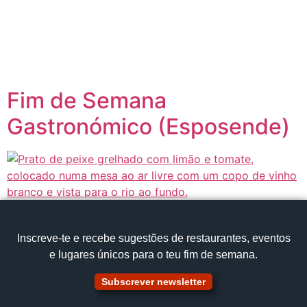
content
Página inicial
Portugal à Mesa
Fim de Semana
Gastronómico (Esposende)
Inscreve‑te e recebe sugestões de restaurantes, eventos
e lugares únicos para o teu fim de semana.
Subscrever newsletter