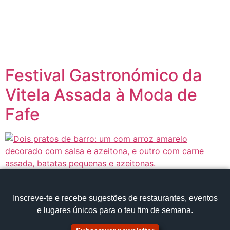
content
Página inicial
Portugal à Mesa
Festival Gastronómico da
Vitela Assada à Moda de
Fafe
Inscreve‑te e recebe sugestões de restaurantes, eventos
e lugares únicos para o teu fim de semana.