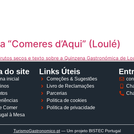
Página inicial
Descobrir
Portugal à Mesa
Parcerias
 “Comeres d’Aqui” (Loulé)
 do site
Links Úteis
Ent
na inicial
Correções & Sugestões
con
inos
Livro de Reclamações
Cha
tos
Parcerias
Cha
riências
Politica de cookies
e Comer
Politica de privacidade
ugal à Mesa
TurismoGastronomico
.pt
— Um projeto BISTEC Portugal