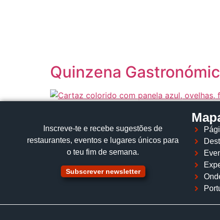
content
Quinzena Gastronómica
Mapa
Inscreve‑te e recebe sugestões de
Pági
restaurantes, eventos e lugares únicos para
Dest
o teu fim de semana.
Even
Expe
Subscrever newsletter
Ond
Port