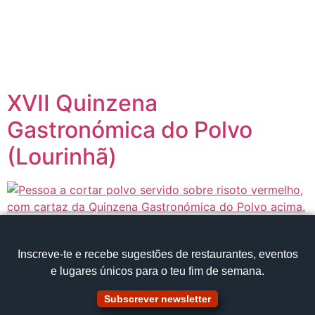
content
Página inicial
Portugal à Mesa
XVII Quinzena
Gastronómica do Polvo
(Lourinhã)
Inscreve‑te e recebe sugestões de restaurantes, eventos
e lugares únicos para o teu fim de semana.
Subscrever newsletter