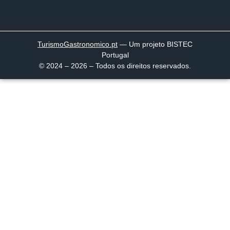
TurismoGastronomico
.pt
— Um projeto BISTEC
Portugal
© 2024 – 2026 – Todos os direitos reservados.
Página inicial
Descobrir
Portugal à Mesa
Parcerias