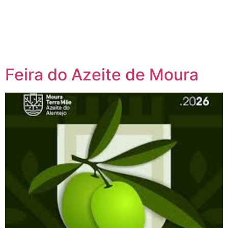
content
Página inicial
Portugal à Mesa
Feira do Azeite de Moura