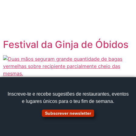
content
Página inicial
Portugal à Mesa
Festival da Ginja de Óbidos
Inscreve‑te e recebe sugestões de restaurantes, eventos
e lugares únicos para o teu fim de semana.
Subscrever newsletter