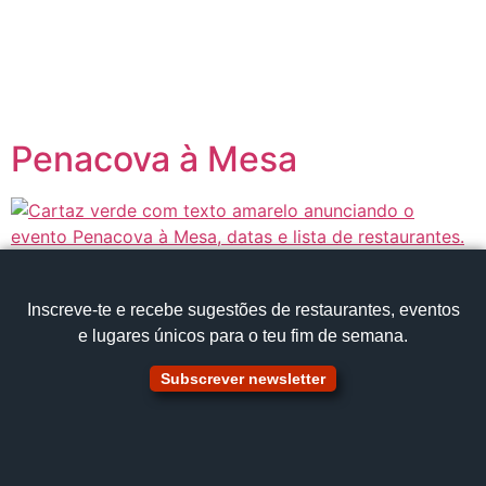
content
Página inicial
Portugal à Mesa
Penacova à Mesa
Inscreve‑te e recebe sugestões de restaurantes, eventos
e lugares únicos para o teu fim de semana.
Subscrever newsletter