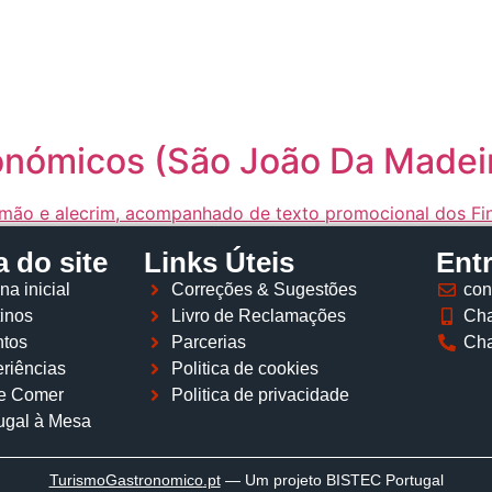
Página inicial
Descobrir
Portugal à Mesa
Parcerias
onómicos (São João Da Madei
 do site
Links Úteis
Ent
na inicial
Correções & Sugestões
con
inos
Livro de Reclamações
Cha
tos
Parcerias
Cha
riências
Politica de cookies
e Comer
Politica de privacidade
ugal à Mesa
TurismoGastronomico
.pt
— Um projeto BISTEC Portugal