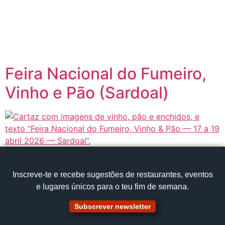
content
Página inicial
Portugal à Mesa
Feira Nacional do Fumeiro,
Vinho e Pão (Sardoal)
Inscreve‑te e recebe sugestões de restaurantes, eventos
e lugares únicos para o teu fim de semana.
Subscrever newsletter