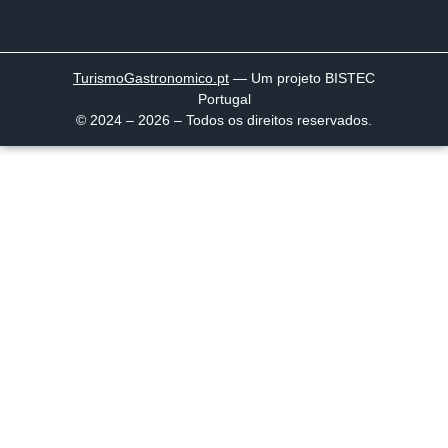
TurismoGastronomico
.pt
— Um projeto BISTEC
Portugal
© 2024 – 2026 – Todos os direitos reservados.