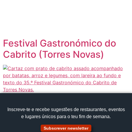
content
Página inicial
Portugal à Mesa
Festival Gastronómico do
Cabrito (Torres Novas)
Inscreve‑te e recebe sugestões de restaurantes, eventos
e lugares únicos para o teu fim de semana.
Subscrever newsletter