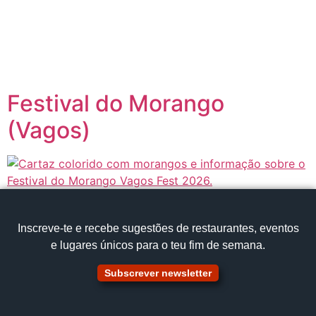
content
Página inicial
Portugal à Mesa
Festival do Morango
(Vagos)
Inscreve‑te e recebe sugestões de restaurantes, eventos
e lugares únicos para o teu fim de semana.
Subscrever newsletter