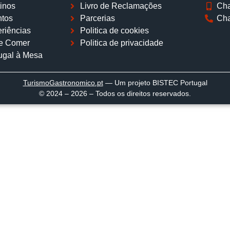
inos
Livro de Reclamações
Cha
tos
Parcerias
Cha
riências
Politica de cookies
e Comer
Politica de privacidade
ugal à Mesa
TurismoGastronomico
.pt
— Um projeto BISTEC Portugal
© 2024 – 2026 – Todos os direitos reservados.