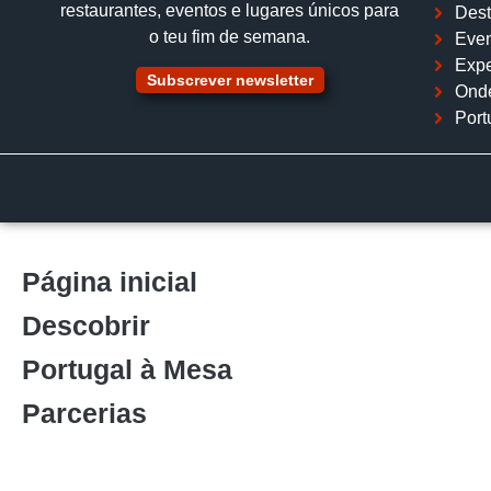
restaurantes, eventos e lugares únicos para
Dest
o teu fim de semana.
Even
Expe
Subscrever newsletter
Ond
Port
Página inicial
Descobrir
Portugal à Mesa
Parcerias