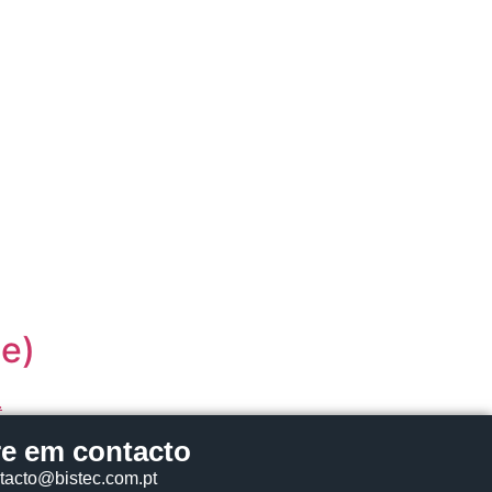
e)
re em contacto
tacto@bistec.com.pt