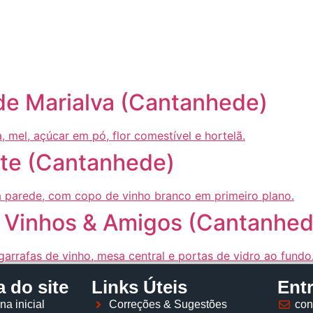
Página inicial
Descobrir
Portugal à Mesa
Parcerias
de Marialva (Cantanhede)
rte (Cantanhede)
 Vinhos & Amigos (Cantanhed
 do site
Links Úteis
Ent
na inicial
Correções & Sugestões
con