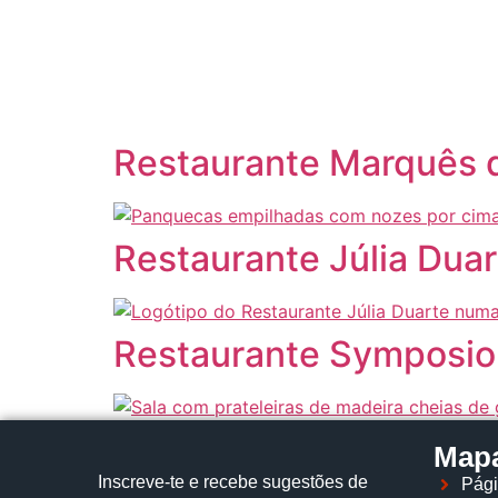
content
Restaurante Marquês 
Restaurante Júlia Dua
Restaurante Symposio
Mapa
Inscreve‑te e recebe sugestões de
Pági