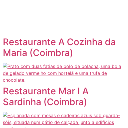
content
Página inicial
Portugal à Mesa
Restaurante A Cozinha da
Maria (Coimbra)
Restaurante Mar I A
Sardinha (Coimbra)