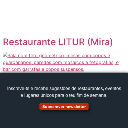
content
Página inicial
Portugal à Mesa
Restaurante LITUR (Mira)
Inscreve‑te e recebe sugestões de restaurantes, eventos
e lugares únicos para o teu fim de semana.
Subscrever newsletter