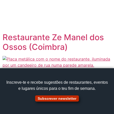
content
Página inicial
Portugal à Mesa
Restaurante Ze Manel dos
Ossos (Coimbra)
Inscreve‑te e recebe sugestões de restaurantes, eventos
e lugares únicos para o teu fim de semana.
Subscrever newsletter