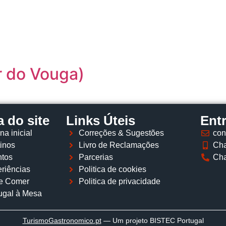
Página inicial
Descobrir
Portugal à Mesa
Parcerias
r do Vouga)
 do site
Links Úteis
Ent
na inicial
Correções & Sugestões
con
inos
Livro de Reclamações
Cha
tos
Parcerias
Cha
riências
Politica de cookies
e Comer
Politica de privacidade
ugal à Mesa
TurismoGastronomico
.pt
— Um projeto BISTEC Portugal