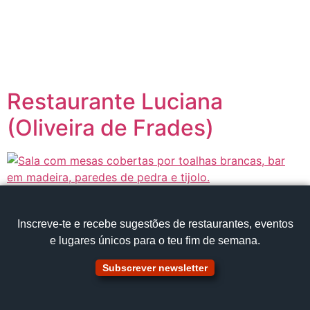
content
Página inicial
Portugal à Mesa
Restaurante Luciana
(Oliveira de Frades)
Inscreve‑te e recebe sugestões de restaurantes, eventos
e lugares únicos para o teu fim de semana.
Subscrever newsletter