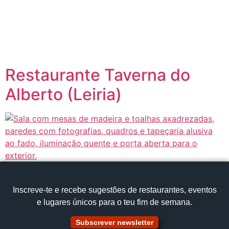
content
Página inicial
Portugal à Mesa
Restaurante Taverna do
Alberto (Leiria)
Inscreve‑te e recebe sugestões de restaurantes, eventos
e lugares únicos para o teu fim de semana.
Subscrever newsletter