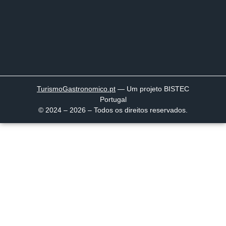
TurismoGastronomico
.pt
— Um projeto BISTEC
Portugal
© 2024 – 2026 – Todos os direitos reservados.
Página inicial
Descobrir
Portugal à Mesa
Parcerias