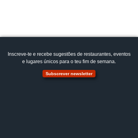
content
Página inicial
Portugal à Mesa
Inscreve‑te e recebe sugestões de restaurantes, eventos
e lugares únicos para o teu fim de semana.
Subscrever newsletter