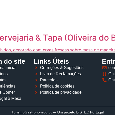
Página inicial
Descobrir
Portugal à Mesa
Parcerias
rvejaria & Tapa (Oliveira do B
 do site
Links Úteis
Ent
na inicial
Correções & Sugestões
con
inos
Livro de Reclamações
Cha
tos
Parcerias
Cha
riências
Politica de cookies
e Comer
Politica de privacidade
ugal à Mesa
TurismoGastronomico
.pt
— Um projeto BISTEC Portugal