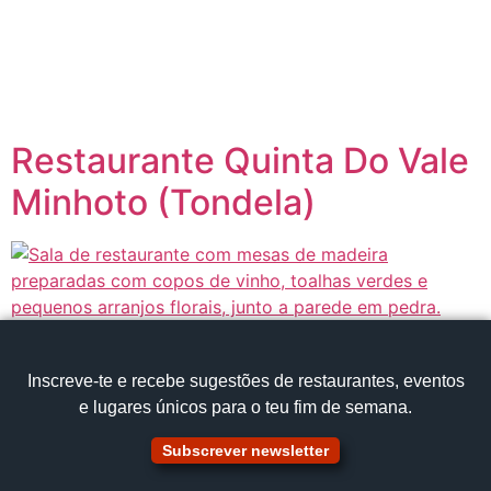
content
Página inicial
Portugal à Mesa
Restaurante Quinta Do Vale
Minhoto (Tondela)
Inscreve‑te e recebe sugestões de restaurantes, eventos
e lugares únicos para o teu fim de semana.
Subscrever newsletter