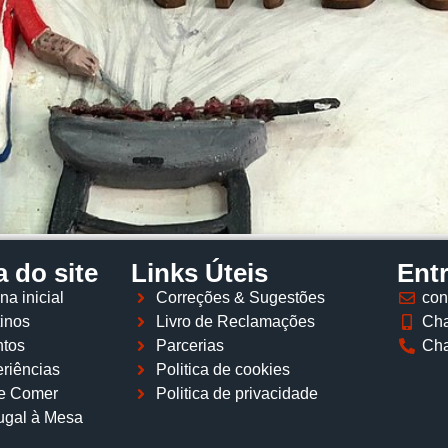
 do site
Links Úteis
Ent
na inicial
Correções & Sugestões
con
inos
Livro de Reclamações
Cha
tos
Parcerias
Cha
riências
Politica de cookies
e Comer
Politica de privacidade
ugal à Mesa