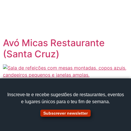
content
Página inicial
Portugal à Mesa
Avó Micas Restaurante
(Santa Cruz)
Inscreve‑te e recebe sugestões de restaurantes, eventos
e lugares únicos para o teu fim de semana.
Subscrever newsletter