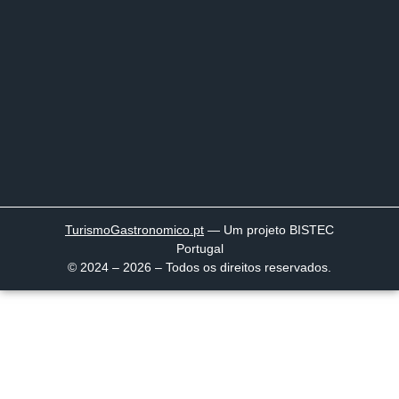
TurismoGastronomico
.pt
— Um projeto BISTEC
Portugal
© 2024 – 2026 – Todos os direitos reservados.
Página inicial
Descobrir
Portugal à Mesa