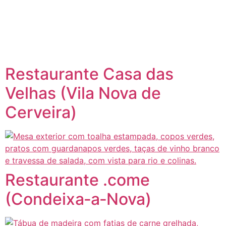
content
Página inicial
Portugal à Mesa
Restaurante Casa das
Velhas (Vila Nova de
Cerveira)
Restaurante .come
(Condeixa‑a‑Nova)