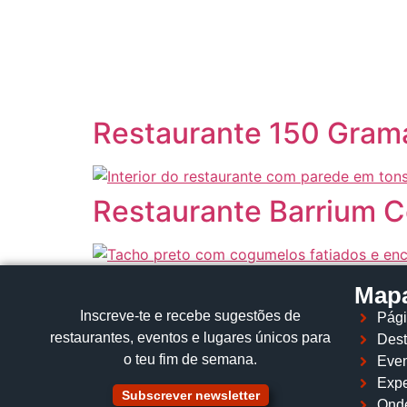
content
Restaurante 150 Gramas
Restaurante Barrium Ce
Mapa
Inscreve‑te e recebe sugestões de
Pági
restaurantes, eventos e lugares únicos para
Dest
o teu fim de semana.
Even
Expe
Subscrever newsletter
Ond