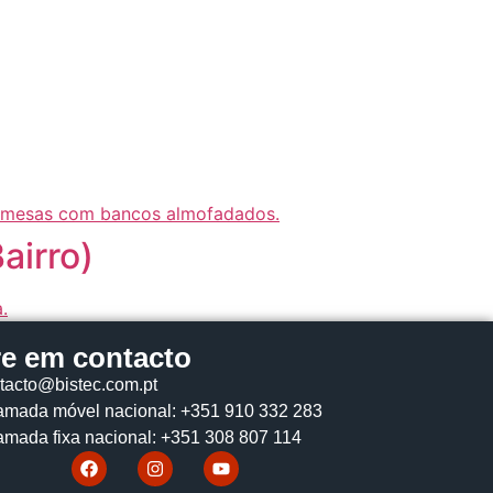
airro)
re em contacto
tacto@bistec.com.pt
mada móvel nacional: +351 910 332 283
mada fixa nacional: +351 308 807 114