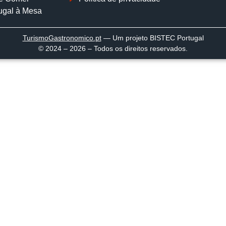
ugal à Mesa
TurismoGastronomico
.pt
— Um projeto BISTEC Portugal
© 2024 – 2026 – Todos os direitos reservados.