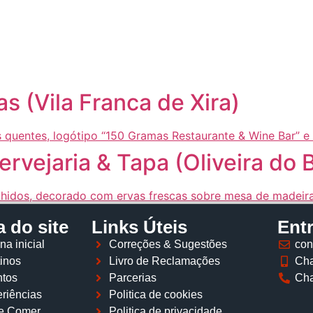
Página inicial
Descobrir
Portugal à Mesa
Parcerias
 (Vila Franca de Xira)
rvejaria & Tapa (Oliveira do B
 do site
Links Úteis
Ent
na inicial
Correções & Sugestões
con
inos
Livro de Reclamações
Cha
tos
Parcerias
Cha
riências
Politica de cookies
e Comer
Politica de privacidade