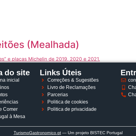
Página inicial
Descobrir
Portugal à Mesa
Parcerias
eitões (Mealhada)
 do site
Links Úteis
Ent
na inicial
Correções & Sugestões
con
inos
Livro de Reclamações
Cha
tos
Parcerias
Cha
riências
Politica de cookies
e Comer
Politica de privacidade
ugal à Mesa
TurismoGastronomico
.pt
— Um projeto BISTEC Portugal