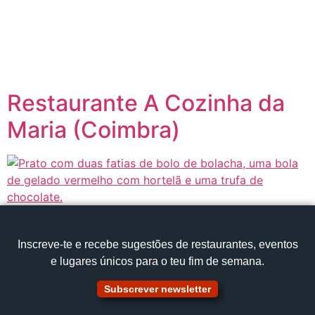
content
Página inicial
Portugal à Mesa
Restaurante A Cozinha da
Maria (Coimbra)
Inscreve‑te e recebe sugestões de restaurantes, eventos
e lugares únicos para o teu fim de semana.
Subscrever newsletter