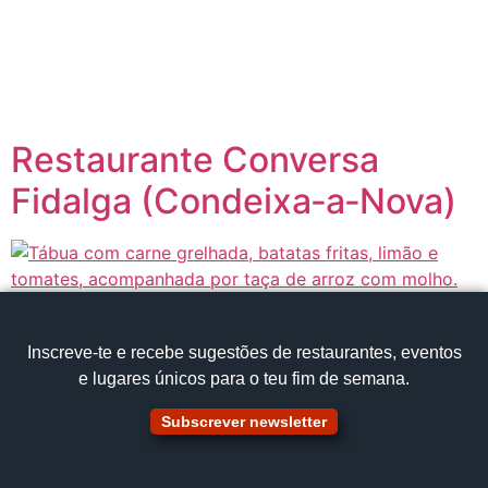
content
Página inicial
Portugal à Mesa
Restaurante Conversa
Fidalga (Condeixa‑a‑Nova)
Inscreve‑te e recebe sugestões de restaurantes, eventos
e lugares únicos para o teu fim de semana.
Subscrever newsletter