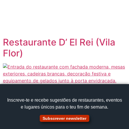
content
Página inicial
Portugal à Mesa
Restaurante D’ El Rei (Vila
Flor)
Inscreve‑te e recebe sugestões de restaurantes, eventos
e lugares únicos para o teu fim de semana.
Subscrever newsletter