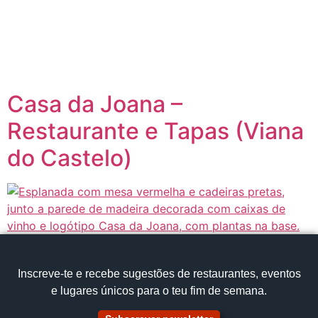
content
Página inicial
Portugal à Mesa
Casa da Joana –
Restaurante e Tapas (Viana
do Castelo)
Inscreve‑te e recebe sugestões de restaurantes, eventos
e lugares únicos para o teu fim de semana.