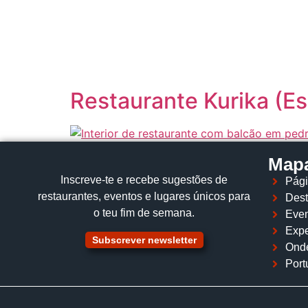
content
Restaurante Kurika (E
Mapa
Inscreve‑te e recebe sugestões de
Pági
restaurantes, eventos e lugares únicos para
Dest
o teu fim de semana.
Even
Expe
Subscrever newsletter
Ond
Port