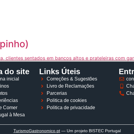
Página inicial
Descobrir
Portugal à Mesa
Parcerias
spinho)
 do site
Links Úteis
Ent
na inicial
Correções & Sugestões
con
inos
Livro de Reclamações
Cha
tos
Parcerias
Cha
riências
Politica de cookies
e Comer
Politica de privacidade
ugal à Mesa
TurismoGastronomico
.pt
— Um projeto BISTEC Portugal