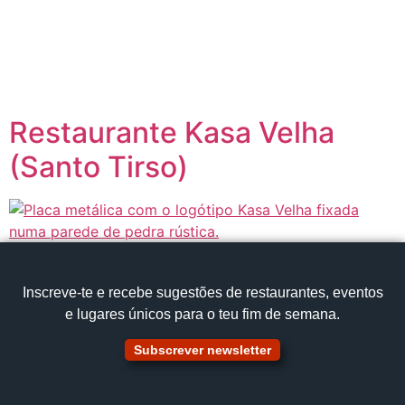
content
Página inicial
Portugal à Mesa
Restaurante Kasa Velha
(Santo Tirso)
Inscreve‑te e recebe sugestões de restaurantes, eventos
e lugares únicos para o teu fim de semana.
Subscrever newsletter