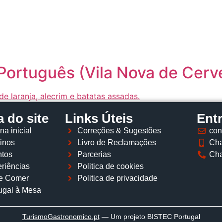
Página inicial
Descobrir
Portugal à Mesa
Parcerias
Português (Vila Nova de Cerve
 do site
Links Úteis
Ent
na inicial
Correções & Sugestões
con
inos
Livro de Reclamações
Cha
tos
Parcerias
Cha
riências
Politica de cookies
e Comer
Politica de privacidade
ugal à Mesa
TurismoGastronomico
.pt
— Um projeto BISTEC Portugal