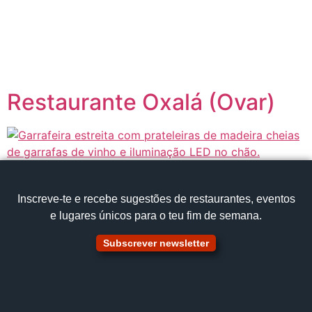
content
Página inicial
Portugal à Mesa
Restaurante Oxalá (Ovar)
Inscreve‑te e recebe sugestões de restaurantes, eventos
e lugares únicos para o teu fim de semana.
Subscrever newsletter