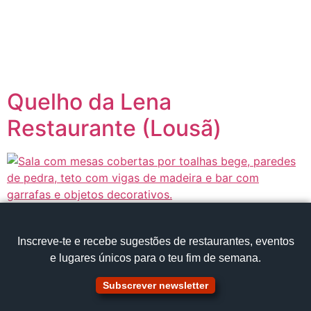
content
Página inicial
Portugal à Mesa
Quelho da Lena
Restaurante (Lousã)
Inscreve‑te e recebe sugestões de restaurantes, eventos
e lugares únicos para o teu fim de semana.
Subscrever newsletter