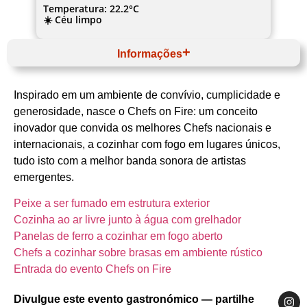
Temperatura: 22.2°C
☀️ Céu limpo
Informações
Julho
Website
Inspirado em um ambiente de convívio, cumplicidade e
Centro
Região de Aveiro
generosidade, nasce o Chefs on Fire: um conceito
Aveiro
inovador que convida os melhores Chefs nacionais e
Organização Chefs on Fire
Alta Gastronomia
internacionais, a cozinhar com fogo em lugares únicos,
tudo isto com a melhor banda sonora de artistas
emergentes.
Peixe a ser fumado em estrutura exterior
Cozinha ao ar livre junto à água com grelhador
Panelas de ferro a cozinhar em fogo aberto
Chefs a cozinhar sobre brasas em ambiente rústico
Entrada do evento Chefs on Fire
Divulgue este evento gastronómico — partilhe