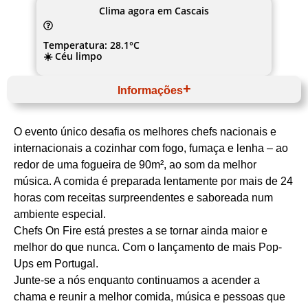
Clima agora em Cascais
Temperatura: 28.1°C
☀️ Céu limpo
Informações
Setembro
Website
O evento único desafia os melhores chefs nacionais e
Grande Lisboa
Área Metropolitana de Lisboa
internacionais a cozinhar com fogo, fumaça e lenha – ao
Cascais
redor de uma fogueira de 90m², ao som da melhor
Organização Chefs on Fire
Alta Gastronomia
música. A comida é preparada lentamente por mais de 24
horas com receitas surpreendentes e saboreada num
ambiente especial.
Chefs On Fire está prestes a se tornar ainda maior e
melhor do que nunca. Com o lançamento de mais Pop-
Ups em Portugal.
Junte-se a nós enquanto continuamos a acender a
chama e reunir a melhor comida, música e pessoas que