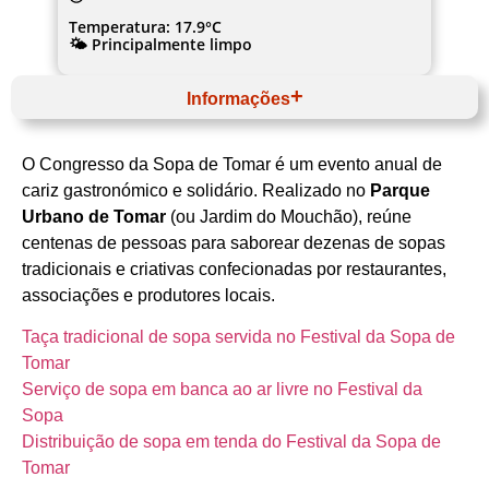
Temperatura: 17.9°C
🌤️ Principalmente limpo
Informações
Maio
Website
O Congresso da Sopa de Tomar é um evento anual de
Centro
Médio Tejo
cariz gastronómico e solidário
. Realizado no
Parque
Tomar
Urbano de Tomar
(ou Jardim do Mouchão), reúne
Município de Tomar
Gastronomia Tradicional
centenas de pessoas para saborear dezenas de sopas
tradicionais e criativas confecionadas por restaurantes,
associações e produtores locais.
Taça tradicional de sopa servida no Festival da Sopa de
Tomar
Serviço de sopa em banca ao ar livre no Festival da
Sopa
Distribuição de sopa em tenda do Festival da Sopa de
Tomar