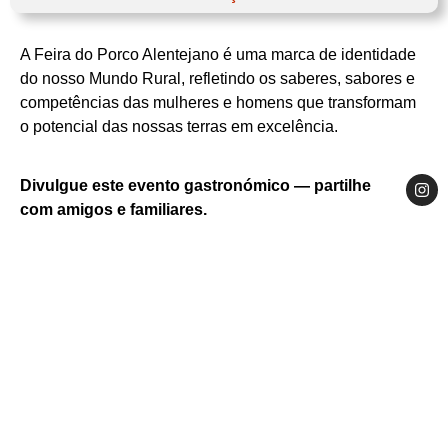
Março
Website
A Feira do Porco Alentejano é uma marca de identidade
Alentejo
Baixo Alentejo
do nosso Mundo Rural, refletindo os saberes, sabores e
Ourique
competências das mulheres e homens que transformam
Município de Ourique + Associação de
o potencial das nossas terras em excelência.
Criadores de Porco Alentejano
Porco
Cartaz da Feira do Porco Alentejano — Ourique
2026
Divulgue este evento gastronómico — partilhe
com amigos e familiares.