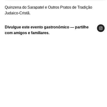
Março
Website
Quinzena do Sarapatel e Outros Pratos de Tradição
Alentejo
Alto Alentejo
Judaico-Cristã.
Castelo de Vide
Câmara Municipal de Castelo de Vide
Cartaz da Quinzena do Sarapatel — Castelo de
Gastronomia Tradicional
Prato tradicional servido em taça de barro
Vide 2025
Divulgue este evento gastronómico — partilhe
com amigos e familiares.