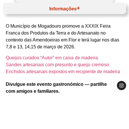
Informações
Março
Website
O Município de Mogadouro promove a XXXIX Feira
Norte
Terras de Trás‑os‑Montes
Franca dos Produtos da Terra e do Artesanato no
Mogadouro
contexto das Amendoeiras em Flor e terá lugar nos dias
Município de Mogadouro
Produtos Locais & Artesanato
7,8 e 13, 14,15 de março de 2026.
Queijos curados “Autor” em caixa de madeira
Sandes artesanais com presunto e queijo cremoso
Enchidos artesanais expostos em recipiente de madeira
Divulgue este evento gastronómico — partilhe
com amigos e familiares.