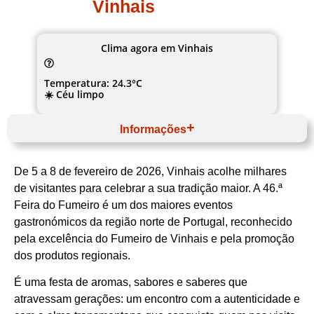
Vinhais
Clima agora em Vinhais
Temperatura: 24.3°C
☀️ Céu limpo
Informações
Fevereiro
Website
De 5 a 8 de fevereiro de 2026, Vinhais acolhe milhares
Norte
Terras de Trás‑os‑Montes
de visitantes para celebrar a sua tradição maior. A 46.ª
Vinhais
Feira do Fumeiro é um dos maiores eventos
Câmara Municipal de Vinhais
Gastronomia Tradicional
gastronómicos da região norte de Portugal, reconhecido
pela excelência do Fumeiro de Vinhais e pela promoção
dos produtos regionais.
É uma festa de aromas, sabores e saberes que
atravessam gerações: um encontro com a autenticidade e