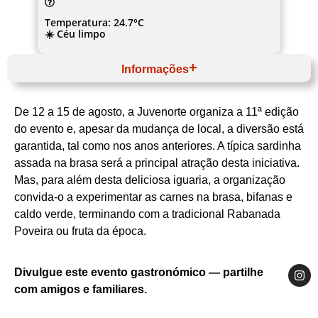
Temperatura: 24.7°C
☀️ Céu limpo
Informações
Agosto
Website
De 12 a 15 de agosto, a Juvenorte organiza a 11ª edição
Norte
Área Metropolitana do Porto
do evento e, apesar da mudança de local, a diversão está
Póvoa de Varzim
garantida, tal como nos anos anteriores. A típica sardinha
Centro de Desporto e Cultura Juvenorte +
assada na brasa será a principal atração desta iniciativa.
Município da Póvoa de Varzim
Sardinha
Mas, para além desta deliciosa iguaria, a organização
convida-o a experimentar as carnes na brasa, bifanas e
caldo verde, terminando com a tradicional Rabanada
Poveira ou fruta da época.
Divulgue este evento gastronómico — partilhe
com amigos e familiares.